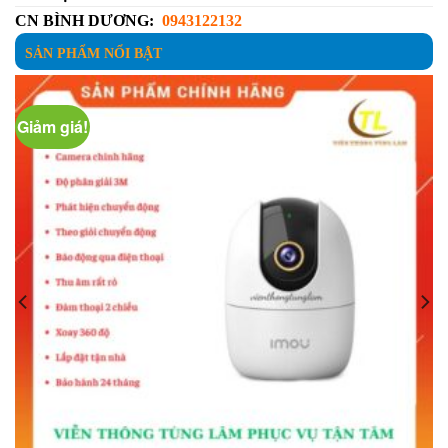
CN BÌNH DƯƠNG:
0943122132
SẢN PHẨM NỔI BẬT
Giảm giá!