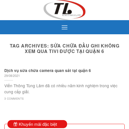
Skip
to
content
TAG ARCHIVES:
SỬA CHỮA ĐẦU GHI KHÔNG
XEM QUA TIVI ĐƯỢC TẠI QUẬN 6
Dịch vụ sữa chữa camera quan sát tại quận 6
29/08/2021
Viễn Thông Tùng Lâm đã có nhiều năm kinh nghiệm trong việc
cung cấp giải.
3 COMMENTS
Khuyến mãi đặc biệt