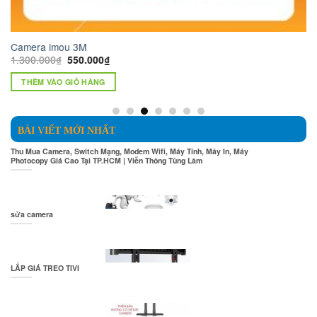
Camera Wifi 4MP IMOU IP
Giá
Giá
Giá
15.000.000
₫
750.000
₫
hiện
gốc
hiệ
tại
là:
tại
THÊM VÀO GIỎ HÀNG
₫.
là:
15.000.000₫.
là:
550.000₫.
750
BÀI VIẾT MỚI NHẤT
Thu Mua Camera, Switch Mạng, Modem Wifi, Máy Tính, Máy In, Máy
Photocopy Giá Cao Tại TP.HCM | Viễn Thông Tùng Lâm
sửa camera
LẮP GIÁ TREO TIVI