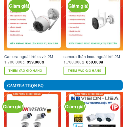
Giảm giá!
Giảm giá!
Camera ngoài trời ezviz 2M
camera thân imou ngoài trời 2M
Giá
Giá
Giá
Giá
1.700.000
₫
1.700.000
₫
999.000
₫
850.000
₫
gốc
hiện
gốc
hiện
là:
tại
là:
tại
THÊM VÀO GIỎ HÀNG
THÊM VÀO GIỎ HÀNG
1.700.000₫.
là:
1.700.000₫.
là:
999.000₫.
850.000₫.
CAMERA TRỌN BỘ
Giảm giá!
Giảm giá!