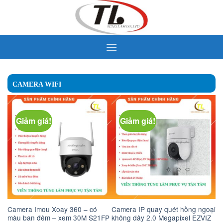
Skip
to
content
CAMERA WIFI
Giảm giá!
Giảm giá!
Camera Imou Xoay 360 – có
Camera IP quay quét hồng ngoại
màu ban đêm – xem 30M S21FP
không dây 2.0 Megapixel EZVIZ