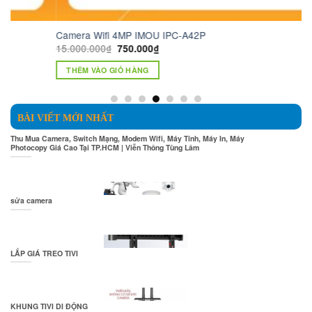
Camera Wifi 4MP IMOU IPC-A42P
Ca
Giá
Giá
15.000.000
₫
1.
750.000
₫
gốc
hiện
là:
tại
THÊM VÀO GIỎ HÀNG
15.000.000₫.
là:
750.000₫.
BÀI VIẾT MỚI NHẤT
Thu Mua Camera, Switch Mạng, Modem Wifi, Máy Tính, Máy In, Máy
Photocopy Giá Cao Tại TP.HCM | Viễn Thông Tùng Lâm
sửa camera
LẮP GIÁ TREO TIVI
KHUNG TIVI DI ĐỘNG