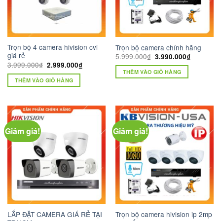
Trọn bộ 4 camera hivision cvi
Trọn bộ camera chính hãng
giá rẻ
Giá
Giá
5.999.000
₫
3.990.000
₫
gốc
hiện
Giá
Giá
3.999.000
₫
2.999.000
₫
là:
tại
gốc
hiện
THÊM VÀO GIỎ HÀNG
5.999.000₫.
là:
là:
tại
THÊM VÀO GIỎ HÀNG
3.990.000
3.999.000₫.
là:
2.999.000₫.
Giảm giá!
Giảm giá!
LẮP ĐẶT CAMERA GIÁ RẺ TẠI
Trọn bộ camera hivision ip 2mp