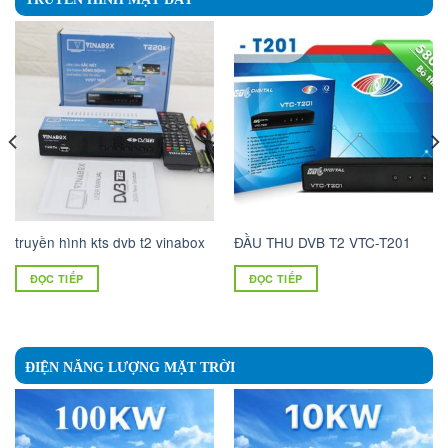
truyền hình kts dvb t2 vinabox
ĐẦU THU DVB T2 VTC-T201
ĐỌC TIẾP
ĐỌC TIẾP
ĐIỆN NĂNG LƯỢNG MẶT TRỜI