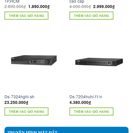
TP,HCM
cao cấp
Giá
Giá
Giá
Giá
2.890.000
₫
4.000.000
₫
1.890.000
₫
2.999.000
₫
gốc
hiện
gốc
hiện
là:
tại
là:
tại
THÊM VÀO GIỎ HÀNG
THÊM VÀO GIỎ HÀNG
2.890.000₫.
là:
4.000.000₫.
là:
1.890.000₫.
2.999.000
Ds-7324hghi-sh
Ds-7204huhi-f1/n
23.250.000
₫
4.380.000
₫
THÊM VÀO GIỎ HÀNG
THÊM VÀO GIỎ HÀNG
TRUYỀN HÌNH MẶT ĐẤT