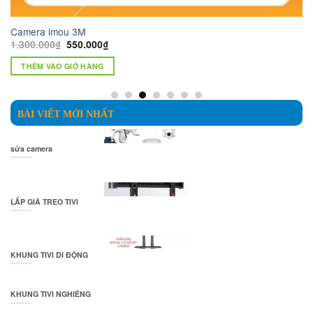
Camera Wifi 4MP IMOU IPC-A
Giá
Giá
15.000.000
₫
750.000
₫
gốc
hiện
là:
tại
THÊM VÀO GIỎ HÀNG
15.000.000₫.
là:
000₫.
750.000
BÀI VIẾT MỚI NHẤT
sửa camera
LẮP GIÁ TREO TIVI
KHUNG TIVI DI ĐỘNG
KHUNG TIVI NGHIÊNG