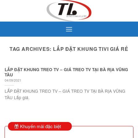
Skip
to
content
TAG ARCHIVES:
LẮP ĐẶT KHUNG TIVI GIÁ RẺ
LẮP ĐẶT KHUNG TREO TV – GIÁ TREO TV TẠI BÀ RỊA VŨNG
TÀU
04/09/2021
LẮP ĐẶT KHUNG TREO TV – GIÁ TREO TV TẠI BÀ RỊA VŨNG
TÀU Lắp giá.
Khuyến mãi đặc biệt