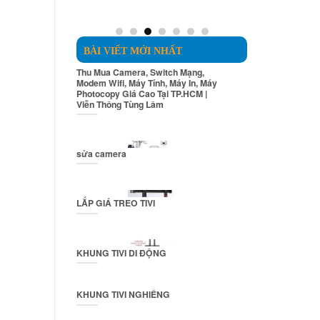
550.000₫.
750.000₫.
BÀI VIẾT MỚI NHẤT
Thu Mua Camera, Switch Mạng,
Modem Wifi, Máy Tính, Máy In, Máy
Photocopy Giá Cao Tại TP.HCM |
Viễn Thông Tùng Lâm
sửa camera
LẮP GIÁ TREO TIVI
KHUNG TIVI DI ĐỘNG
KHUNG TIVI NGHIÊNG