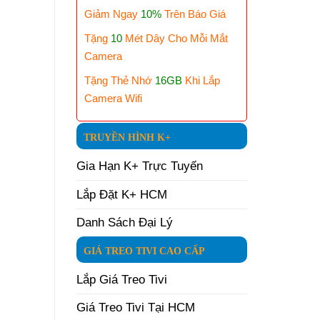
Giảm Ngay
10%
Trên Báo Giá
Tặng
10
Mét Dây Cho Mỗi Mắt
Camera
Tặng Thẻ Nhớ
16GB
Khi Lắp
Camera Wifi
TRUYỀN HÌNH K+
Gia Hạn K+ Trực Tuyến
Lắp Đặt K+ HCM
Danh Sách Đại Lý
GIÁ TREO TIVI CAO CẤP
Lắp Giá Treo Tivi
Giá Treo Tivi Tại HCM