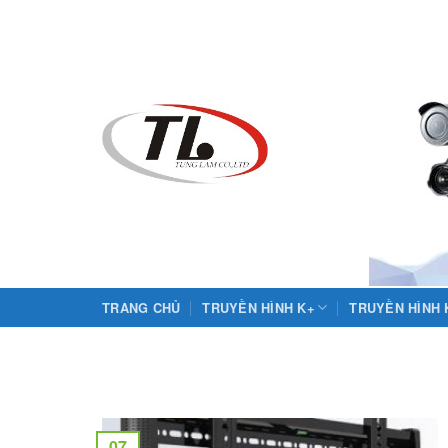
Skip
to
content
TRANG CHỦ
TRUYỀN HÌNH K+
TRUYỀN HÌNH
07