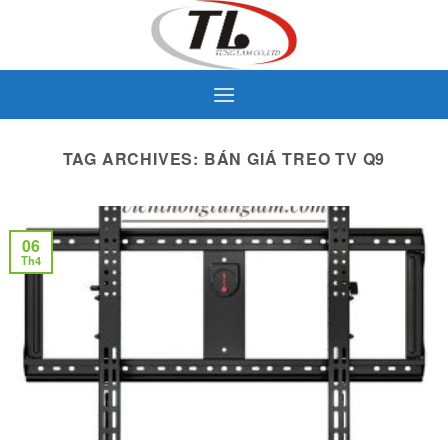
Skip
to
content
TAG ARCHIVES:
BÁN GIÁ TREO TV Q9
06
Th4