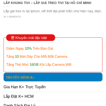
LẮP KHUNG TIVI – LẮP GIÁ TREO TIVI TẠI HỒ CHÍ MINH
Lắp giá treo tv tại tphcm, với thời đại phát triển như hiện nay, diện.
24 COMMENTS
Khuyến mãi đặc biệt
Giảm Ngay
10%
Trên Báo Giá
Tặng
10
Mét Dây Cho Mỗi Mắt Camera
Tặng Thẻ Nhớ
16GB
Khi Lắp Camera Wifi
TRUYỀN HÌNH K+
Gia Hạn K+ Trực Tuyến
Lắp Đặt K+ HCM
Danh Sách Đại Lý