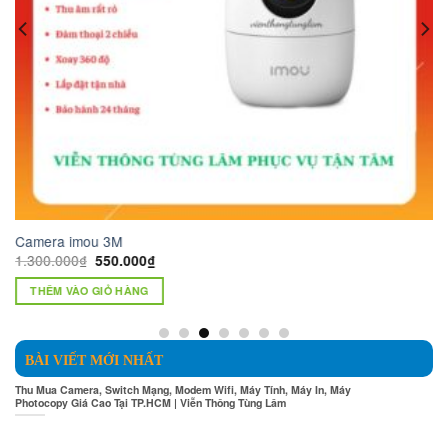
IZ
Camera imou 3M
Ca
Giá
Giá
1.300.000
₫
15
550.000
₫
gốc
hiện
là:
tại
THÊM VÀO GIỎ HÀNG
1.300.000₫.
là:
550.000₫.
BÀI VIẾT MỚI NHẤT
Thu Mua Camera, Switch Mạng, Modem Wifi, Máy Tính, Máy In, Máy
Photocopy Giá Cao Tại TP.HCM | Viễn Thông Tùng Lâm