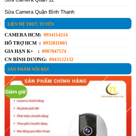
Sửa Camera Quận Bình Thạnh
LIÊN HỆ TRỰC TUYẾN
CAMERA HCM:
0934114214
HỔ TRỢ HCM :
0932011003
GIA HẠN K+ :
0907047574
CN BÌNH DƯƠNG:
0943122132
SẢN PHẨM NỔI BẬT
Giảm giá!
G