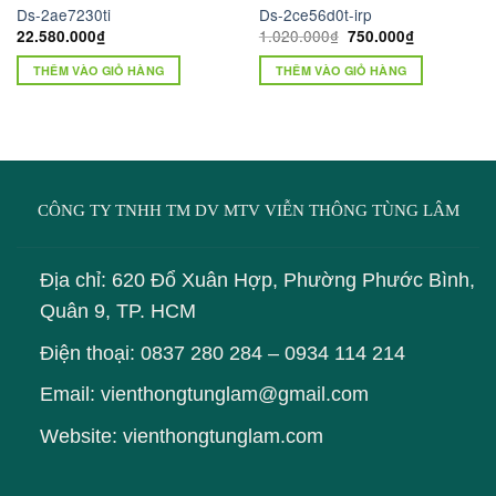
Ds-2ae7230ti
Ds-2ce56d0t-irp
Giá
Giá
1.020.000
₫
22.580.000
₫
750.000
₫
gốc
hiện
là:
tại
THÊM VÀO GIỎ HÀNG
THÊM VÀO GIỎ HÀNG
1.020.000₫.
là:
750.000₫.
CÔNG TY TNHH TM DV MTV VIỄN THÔNG TÙNG LÂM
Địa chỉ: 620 Đổ Xuân Hợp, Phường Phước Bình,
Quân 9, TP. HCM
Điện thoại:
0837 280 284
–
0934 114 214
Email: vienthongtunglam@gmail.com
Website: vienthongtunglam.com