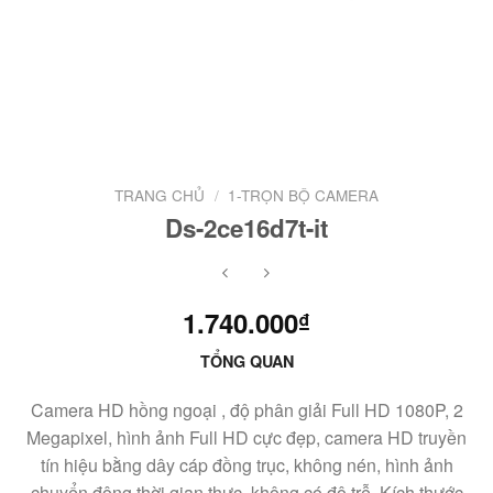
TRANG CHỦ
/
1-TRỌN BỘ CAMERA
Ds-2ce16d7t-it
1.740.000
₫
TỔNG QUAN
Camera HD hồng ngoại , độ phân giải Full HD 1080P, 2
Megapixel, hình ảnh Full HD cực đẹp, camera HD truyền
tín hiệu bằng dây cáp đồng trục, không nén, hình ảnh
chuyển động thời gian thực, không có độ trễ. Kích thước