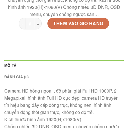
hình ảnh 1920(H)x1080(V) Chống nhiểu 3D DNR, OSD
menu, chuyên chống ngược sán…
Ds-2ce16d7t-it số lượng
THÊM VÀO GIỎ HÀNG
MÔ TẢ
ĐÁNH GIÁ (0)
Camera HD hồng ngoại , độ phân giải Full HD 1080P, 2
Megapixel, hình ảnh Full HD cực đẹp, camera HD truyền
tín hiệu bằng dây cáp đồng trục, không nén, hình ảnh
chuyển động thời gian thực, không có độ trễ.
Kích thước hình ảnh 1920(H)x1080(V)
Chống nhiểu 3D DNR, OSD menu, chuyên chống ngược