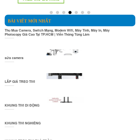
15.000.000₫.
là:
750.000₫.
BÀI VIẾT MỚI NHẤT
Thu Mua Camera, Switch Mạng, Modem Wifi, Máy Tính, Máy In, Máy
Photocopy Giá Cao Tại TP.HCM | Viễn Thông Tùng Lâm
sửa camera
LẮP GIÁ TREO TIVI
KHUNG TIVI DI ĐỘNG
KHUNG TIVI NGHIÊNG