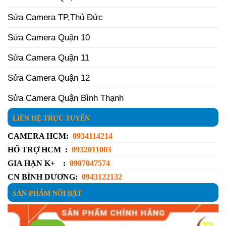
Sửa Camera TP,Thủ Đức
Sửa Camera Quận 10
Sửa Camera Quận 11
Sửa Camera Quận 12
Sửa Camera Quận Bình Thạnh
LIÊN HỆ TRỰC TUYẾN
CAMERA HCM:
0934114214
HỔ TRỢ HCM :
0932011003
GIA HẠN K+ :
0907047574
CN BÌNH DƯƠNG:
0943122132
SẢN PHẨM NỔI BẬT