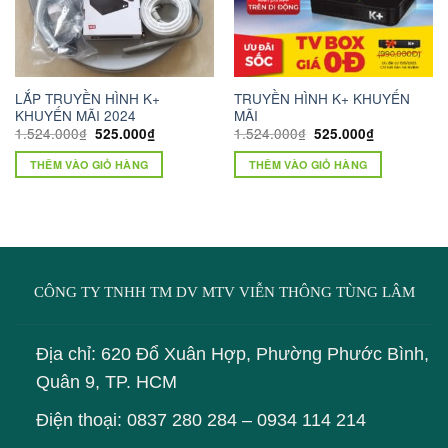
LẮP TRUYỀN HÌNH K+
TRUYỀN HÌNH K+ KHUYẾN
KHUYẾN MÃI 2024
MÃI
Giá
Giá
Giá
Giá
1.524.000
₫
1.524.000
₫
525.000
₫
525.000
₫
gốc
hiện
gốc
hiện
là:
tại
là:
tại
THÊM VÀO GIỎ HÀNG
THÊM VÀO GIỎ HÀNG
1.524.000₫.
là:
1.524.000₫.
là:
525.000₫.
525.000₫.
CÔNG TY TNHH TM DV MTV VIỄN THÔNG TÙNG LÂM
Địa chỉ: 620 Đổ Xuân Hợp, Phường Phước Bình,
Quân 9, TP. HCM
Điện thoại:
0837 280 284
–
0934 114 214