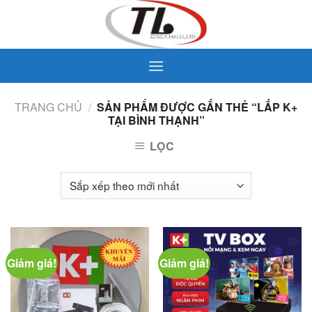
Skip
to
content
TRANG CHỦ
/
SẢN PHẨM ĐƯỢC GẮN THẺ “LẮP K+
TẠI BÌNH THẠNH”
LỌC
Giảm giá!
Giảm giá!