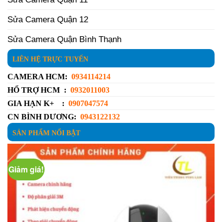
Sửa Camera Quận 12
Sửa Camera Quận Bình Thạnh
LIÊN HỆ TRỰC TUYẾN
CAMERA HCM:
0934114214
HỔ TRỢ HCM :
0932011003
GIA HẠN K+ :
0907047574
CN BÌNH DƯƠNG:
0943122132
SẢN PHẨM NỔI BẬT
Giảm giá!