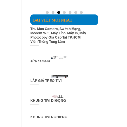
550.000₫.
750.000₫.
BÀI VIẾT MỚI NHẤT
Thu Mua Camera, Switch Mạng,
Modem Wifi, Máy Tính, Máy In, Máy
Photocopy Giá Cao Tại TP.HCM |
Viễn Thông Tùng Lâm
sửa camera
LẮP GIÁ TREO TIVI
KHUNG TIVI DI ĐỘNG
KHUNG TIVI NGHIÊNG