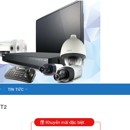
TIN TỨC
 T2
Khuyến mãi đặc biệt