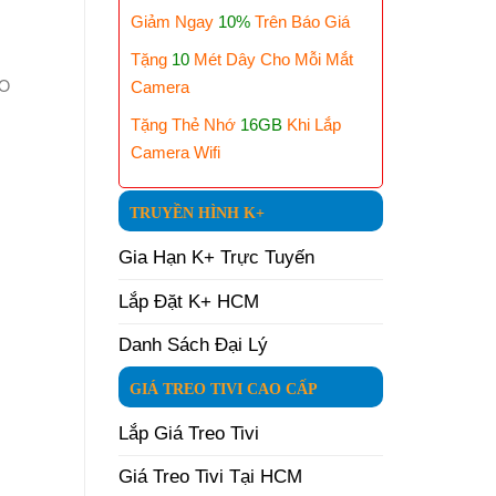
Giảm Ngay
10%
Trên Báo Giá
Tặng
10
Mét Dây Cho Mỗi Mắt
AO
Camera
Tặng Thẻ Nhớ
16GB
Khi Lắp
Camera Wifi
TRUYỀN HÌNH K+
Gia Hạn K+ Trực Tuyến
Lắp Đặt K+ HCM
Danh Sách Đại Lý
GIÁ TREO TIVI CAO CẤP
Lắp Giá Treo Tivi
Giá Treo Tivi Tại HCM