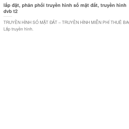
lắp đặt, phân phối truyền hình số mặt đất, truyền hình
dvb t2
TRUYỀN HÌNH SỐ MẶT ĐẤT – TRUYỀN HÌNH MIỄN PHÍ THUÊ B
Lắp truyền hình.