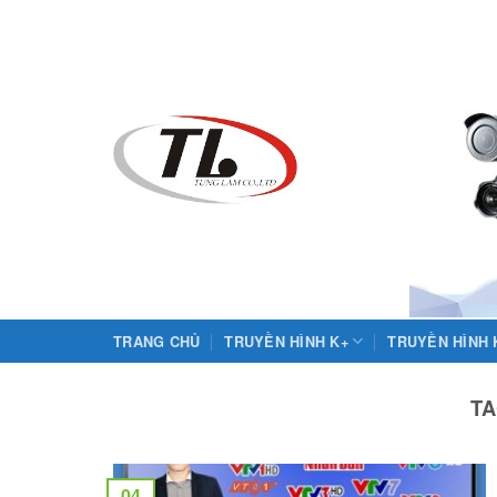
Skip
to
content
TRANG CHỦ
TRUYỀN HÌNH K+
TRUYỀN HÌNH
TA
04