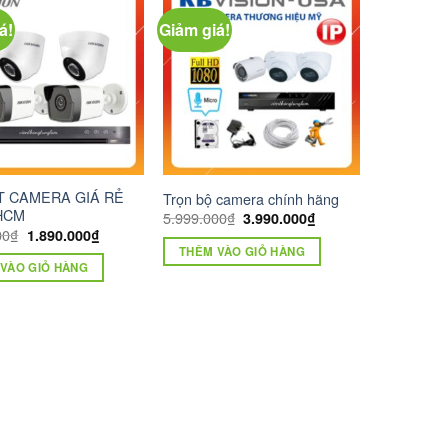
á!
Giảm giá!
T CAMERA GIÁ RẺ
Trọn bộ camera chính hãng
,HCM
Giá
Giá
5.999.000
₫
3.990.000
₫
gốc
hiện
Giá
Giá
00
₫
1.890.000
₫
là:
tại
gốc
hiện
THÊM VÀO GIỎ HÀNG
5.999.000₫.
là:
là:
tại
VÀO GIỎ HÀNG
3.990.000₫.
2.890.000₫.
là:
1.890.000₫.