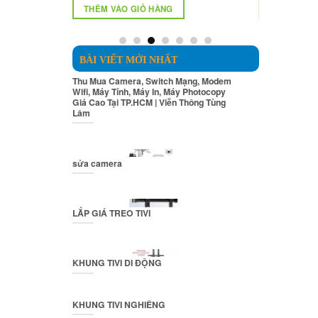
tại
là:
tại
Ỏ HÀNG
THÊM VÀO GIỎ HÀNG
300.000₫.
là:
15.000.000₫.
là:
550.000₫.
750.000₫.
BÀI VIẾT MỚI NHẤT
Thu Mua Camera, Switch Mạng, Modem
Wifi, Máy Tính, Máy In, Máy Photocopy
Giá Cao Tại TP.HCM | Viễn Thông Tùng
Lâm
sửa camera
LẮP GIÁ TREO TIVI
KHUNG TIVI DI ĐỘNG
KHUNG TIVI NGHIÊNG