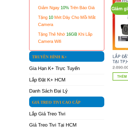
Giảm gi
Giảm Ngay
10%
Trên Báo Giá
Tặng
10
Mét Dây Cho Mỗi Mắt
Camera
Tặng Thẻ Nhớ
16GB
Khi Lắp
Camera Wifi
LẮP ĐẶ
TRUYỀN HÌNH K+
TẠI TP
2.890.0
Gia Hạn K+ Trực Tuyến
THÊM 
Lắp Đặt K+ HCM
Danh Sách Đại Lý
GIÁ TREO TIVI CAO CẤP
Lắp Giá Treo Tivi
Giá Treo Tivi Tại HCM