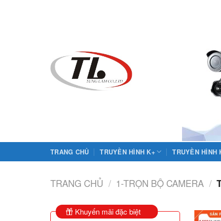
Skip
to
content
TRANG CHỦ
TRUYỀN HÌNH K+
TRUYỀN HÌNH
TRANG CHỦ
/
1-TRỌN BỘ CAMERA
/
T
Khuyến mãi đặc biệt