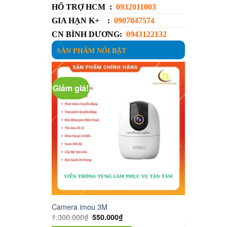
HỔ TRỢ HCM :
0932011003
GIA HẠN K+ :
0907047574
CN BÌNH DƯƠNG:
0943122132
SẢN PHẨM NỔI BẬT
Giảm giá!
Gi
3M
Camera Wifi 4MP IMOU IPC-A42P
Cam
á
Giá
Giá
Giá
15.000.000
₫
1.
0.000
₫
750.000
₫
c
hiện
gốc
hiện