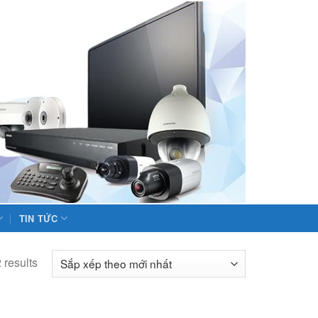
TIN TỨC
 results